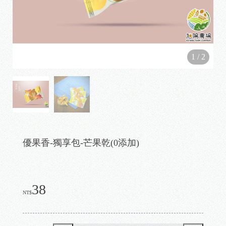
1
/
2
優果香-獨享包-芒果乾(0添加)
38
NT$