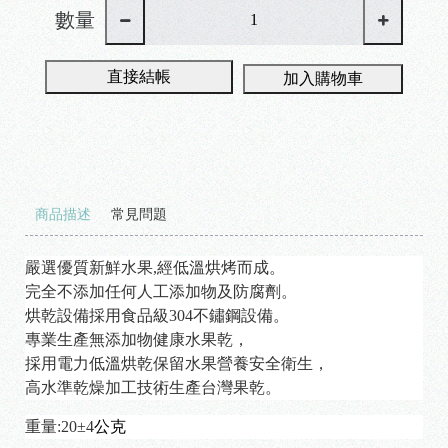
數量
直接結帳
加入購物車
商品描述
常見問題
嚴選優質新鮮水果,經低溫烘烤而成。
完全不添加任何人工添加物及防腐劑。
烘乾設備採用食品級304不鏽鋼設備。
專業生產無添加物健康水果乾，
採用電力低溫烘乾保留水果營養安全衛生，
高水準乾燥加工技術生產台灣果乾。
重量:20±4
公克