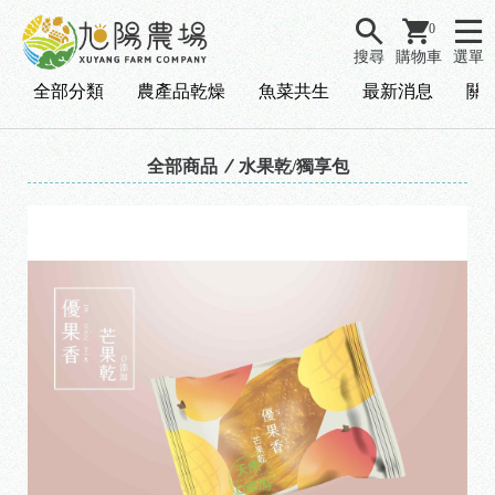
0
搜尋
購物車
選單
全部分類
農產品乾燥
魚菜共生
最新消息
關
全部商品
水果乾/獨享包